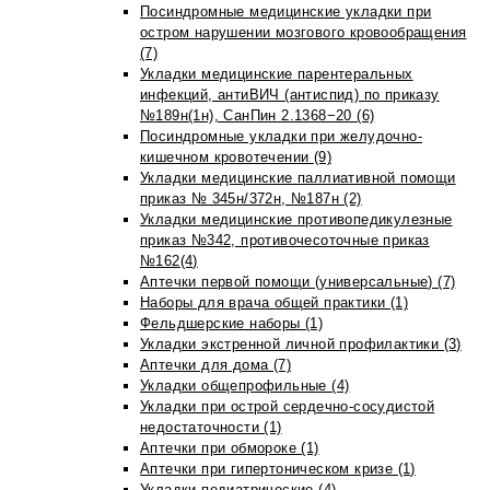
Посиндромные медицинские укладки при
остром нарушении мозгового кровообращения
(7)
Укладки медицинские парентеральных
инфекций, антиВИЧ (антиспид) по приказу
№189н(1н), СанПин 2.1368−20 (6)
Посиндромные укладки при желудочно-
кишечном кровотечении (9)
Укладки медицинские паллиативной помощи
приказ № 345н/372н, №187н (2)
Укладки медицинские противопедикулезные
приказ №342, противочесоточные приказ
№162(4)
Аптечки первой помощи (универсальные) (7)
Наборы для врача общей практики (1)
Фельдшерские наборы (1)
Укладки экстренной личной профилактики (3)
Аптечки для дома (7)
Укладки общепрофильные (4)
Укладки при острой сердечно-сосудистой
недостаточности (1)
Аптечки при обмороке (1)
Аптечки при гипертоническом кризе (1)
Укладки педиатрические (4)