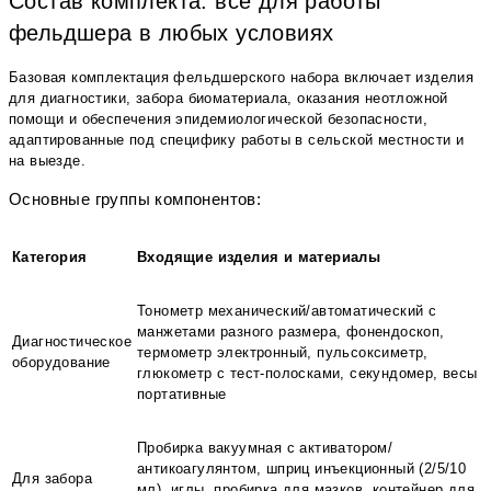
Состав комплекта: всё для работы
фельдшера в любых условиях
Базовая комплектация фельдшерского набора включает изделия
для диагностики, забора биоматериала, оказания неотложной
помощи и обеспечения эпидемиологической безопасности,
адаптированные под специфику работы в сельской местности и
на выезде.
Основные группы компонентов:
Категория
Входящие изделия и материалы
Тонометр механический/автоматический с
манжетами разного размера, фонендоскоп,
Диагностическое
термометр электронный, пульсоксиметр,
оборудование
глюкометр с тест-полосками, секундомер, весы
портативные
Пробирка вакуумная с активатором/
антикоагулянтом, шприц инъекционный (2/5/10
Для забора
мл), иглы, пробирка для мазков, контейнер для