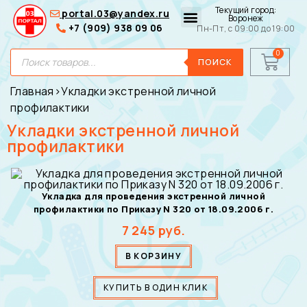
Текущий город:
portal.03@yandex.ru
Воронеж
+7 (909) 938 09 06
Пн-Пт, с 09:00 до 19:00
Медицинские сумки
Для покупателей
О нас
ПОИСК
Главная
›
Укладки экстренной личной
профилактики
Укладки экстренной личной
профилактики
Укладка для проведения экстренной личной
профилактики по Приказу N 320 от 18.09.2006 г.
7 245
руб.
В КОРЗИНУ
КУПИТЬ В ОДИН КЛИК