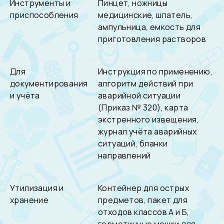
Инструменты и
Пинцет, ножницы
приспособления
медицинские, шпатель,
ампульница, емкость для
приготовления растворов
Для
Инструкция по применению,
документирования
алгоритм действий при
и учёта
аварийной ситуации
(Приказ № 320), карта
экстренного извещения,
журнал учёта аварийных
ситуаций, бланки
направлений
Утилизация и
Контейнер для острых
хранение
предметов, пакет для
отходов классов А и Б,