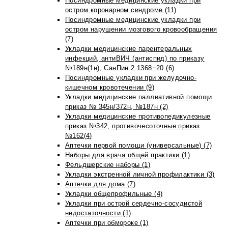
Посиндромные медицинские укладки при
остром коронарном синдроме (11)
Посиндромные медицинские укладки при
остром нарушении мозгового кровообращения
(7)
Укладки медицинские парентеральных
инфекций, антиВИЧ (антиспид) по приказу
№189н(1н), СанПин 2.1368−20 (6)
Посиндромные укладки при желудочно-
кишечном кровотечении (9)
Укладки медицинские паллиативной помощи
приказ № 345н/372н, №187н (2)
Укладки медицинские противопедикулезные
приказ №342, противочесоточные приказ
№162(4)
Аптечки первой помощи (универсальные) (7)
Наборы для врача общей практики (1)
Фельдшерские наборы (1)
Укладки экстренной личной профилактики (3)
Аптечки для дома (7)
Укладки общепрофильные (4)
Укладки при острой сердечно-сосудистой
недостаточности (1)
Аптечки при обмороке (1)