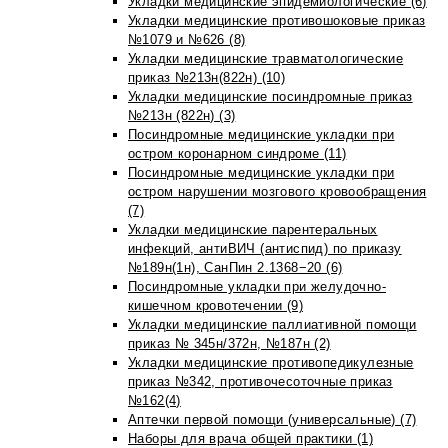
Укладки медицинские эпидемиологические (6)
Укладки медицинские противошоковые приказ
№1079 и №626 (8)
Укладки медицинские травматологические
приказ №213н(822н) (10)
Укладки медицинские посиндромные приказ
№213н (822н) (3)
Посиндромные медицинские укладки при
остром коронарном синдроме (11)
Посиндромные медицинские укладки при
остром нарушении мозгового кровообращения
(7)
Укладки медицинские парентеральных
инфекций, антиВИЧ (антиспид) по приказу
№189н(1н), СанПин 2.1368−20 (6)
Посиндромные укладки при желудочно-
кишечном кровотечении (9)
Укладки медицинские паллиативной помощи
приказ № 345н/372н, №187н (2)
Укладки медицинские противопедикулезные
приказ №342, противочесоточные приказ
№162(4)
Аптечки первой помощи (универсальные) (7)
Наборы для врача общей практики (1)