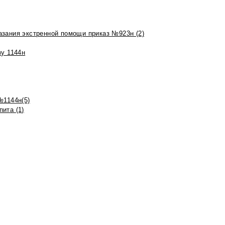
азания экстренной помощи приказ №923н (2)
зу 1144н
№1144н(5)
ита (1)