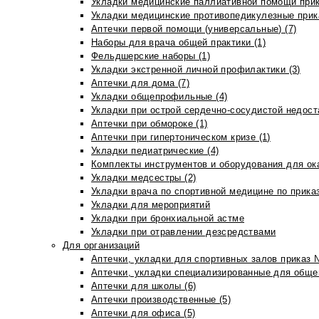
Укладки медицинские паллиативной помощи прик
Укладки медицинские противопедикулезные прик
Аптечки первой помощи (универсальные) (7)
Наборы для врача общей практики (1)
Фельдшерские наборы (1)
Укладки экстренной личной профилактики (3)
Аптечки для дома (7)
Укладки общепрофильные (4)
Укладки при острой сердечно-сосудистой недоста
Аптечки при обмороке (1)
Аптечки при гипертоническом кризе (1)
Укладки педиатрические (4)
Комплекты инструментов и оборудования для ок
Укладки медсестры (2)
Укладки врача по спортивной медицине по прика
Укладки для мероприятий
Укладки при бронхиальной астме
Укладки при отравлении дезсредствами
Для организаций
Аптечки, укладки для спортивных залов приказ 
Аптечки, укладки специализированные для общеп
Аптечки для школы (6)
Аптечки производственные (5)
Аптечки для офиса (5)