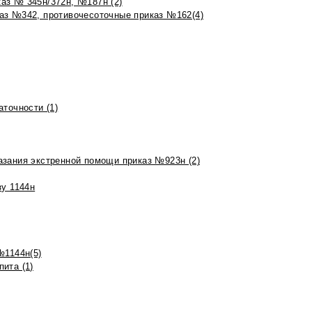
аз № 345н/372н, №187н (2)
аз №342, противочесоточные приказ №162(4)
точности (1)
азания экстренной помощи приказ №923н (2)
зу 1144н
№1144н(5)
ита (1)