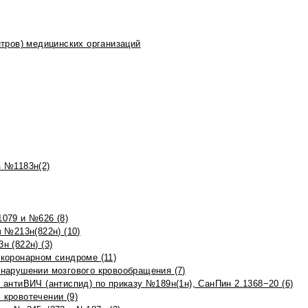
тров) медицинских организаций
 №1183н(2)
079 и №626 (8)
 №213н(822н) (10)
 (822н) (3)
коронарном синдроме (11)
нарушении мозгового кровообращения (7)
антиВИЧ (антиспид) по приказу №189н(1н), СанПин 2.1368−20 (6)
кровотечении (9)