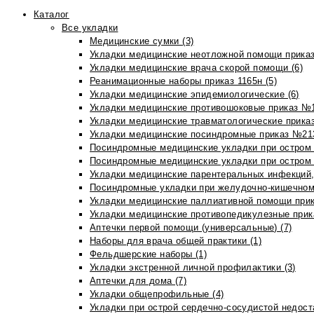
Каталог
Все укладки
Медицинские сумки (3)
Укладки медицинские неотложной помощи приказ
Укладки медицинские врача скорой помощи (6)
Реанимационные наборы приказ 1165н (5)
Укладки медицинские эпидемиологические (6)
Укладки медицинские противошоковые приказ №1
Укладки медицинские травматологические приказ
Укладки медицинские посиндромные приказ №213н
Посиндромные медицинские укладки при остром 
Посиндромные медицинские укладки при остром 
Укладки медицинские парентеральных инфекций, 
Посиндромные укладки при желудочно-кишечном 
Укладки медицинские паллиативной помощи прик
Укладки медицинские противопедикулезные прик
Аптечки первой помощи (универсальные) (7)
Наборы для врача общей практики (1)
Фельдшерские наборы (1)
Укладки экстренной личной профилактики (3)
Аптечки для дома (7)
Укладки общепрофильные (4)
Укладки при острой сердечно-сосудистой недоста