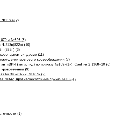
 №1183н(2)
079 и №626 (8)
 №213н(822н) (10)
 (822н) (3)
коронарном синдроме (11)
нарушении мозгового кровообращения (7)
антиВИЧ (антиспид) по приказу №189н(1н), СанПин 2.1368−20 (6)
кровотечении (9)
аз № 345н/372н, №187н (2)
аз №342, противочесоточные приказ №162(4)
точности (1)