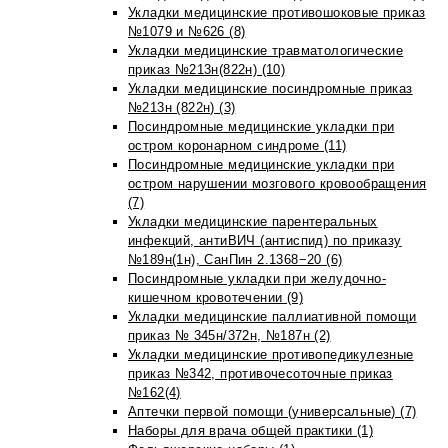
Укладки медицинские противошоковые приказ
№1079 и №626 (8)
Укладки медицинские травматологические
приказ №213н(822н) (10)
Укладки медицинские посиндромные приказ
№213н (822н) (3)
Посиндромные медицинские укладки при
остром коронарном синдроме (11)
Посиндромные медицинские укладки при
остром нарушении мозгового кровообращения
(7)
Укладки медицинские парентеральных
инфекций, антиВИЧ (антиспид) по приказу
№189н(1н), СанПин 2.1368−20 (6)
Посиндромные укладки при желудочно-
кишечном кровотечении (9)
Укладки медицинские паллиативной помощи
приказ № 345н/372н, №187н (2)
Укладки медицинские противопедикулезные
приказ №342, противочесоточные приказ
№162(4)
Аптечки первой помощи (универсальные) (7)
Наборы для врача общей практики (1)