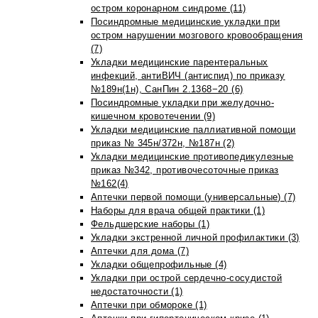
остром коронарном синдроме (11)
Посиндромные медицинские укладки при
остром нарушении мозгового кровообращения
(7)
Укладки медицинские парентеральных
инфекций, антиВИЧ (антиспид) по приказу
№189н(1н), СанПин 2.1368−20 (6)
Посиндромные укладки при желудочно-
кишечном кровотечении (9)
Укладки медицинские паллиативной помощи
приказ № 345н/372н, №187н (2)
Укладки медицинские противопедикулезные
приказ №342, противочесоточные приказ
№162(4)
Аптечки первой помощи (универсальные) (7)
Наборы для врача общей практики (1)
Фельдшерские наборы (1)
Укладки экстренной личной профилактики (3)
Аптечки для дома (7)
Укладки общепрофильные (4)
Укладки при острой сердечно-сосудистой
недостаточности (1)
Аптечки при обмороке (1)