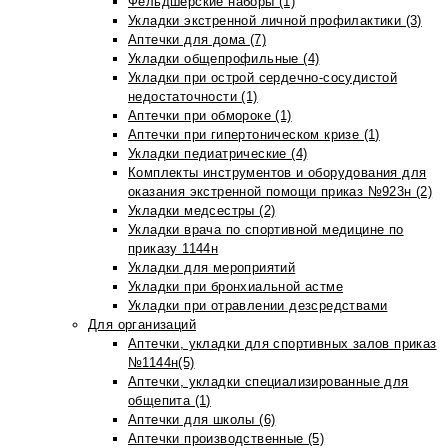
Фельдшерские наборы (1)
Укладки экстренной личной профилактики (3)
Аптечки для дома (7)
Укладки общепрофильные (4)
Укладки при острой сердечно-сосудистой
недостаточности (1)
Аптечки при обмороке (1)
Аптечки при гипертоническом кризе (1)
Укладки педиатрические (4)
Комплекты инструментов и оборудования для
оказания экстренной помощи приказ №923н (2)
Укладки медсестры (2)
Укладки врача по спортивной медицине по
приказу 1144н
Укладки для мероприятий
Укладки при бронхиальной астме
Укладки при отравлении дезсредствами
Для организаций
Аптечки, укладки для спортивных залов приказ
№1144н(5)
Аптечки, укладки специализированные для
общепита (1)
Аптечки для школы (6)
Аптечки производственные (5)