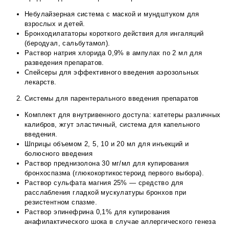
Небулайзерная система с маской и мундштуком для
взрослых и детей.
Бронходилататоры короткого действия для ингаляций
(беродуал, сальбутамол).
Раствор натрия хлорида 0,9% в ампулах по 2 мл для
разведения препаратов.
Спейсеры для эффективного введения аэрозольных
лекарств.
Системы для парентерального введения препаратов
Комплект для внутривенного доступа: катетеры различных
калибров, жгут эластичный, система для капельного
введения.
Шприцы объемом 2, 5, 10 и 20 мл для инъекций и
болюсного введения
Раствор преднизолона 30 мг/мл для купирования
бронхоспазма (глюкокортикостероид первого выбора).
Раствор сульфата магния 25% — средство для
расслабления гладкой мускулатуры бронхов при
резистентном спазме.
Раствор эпинефрина 0,1% для купирования
анафилактического шока в случае аллергического генеза