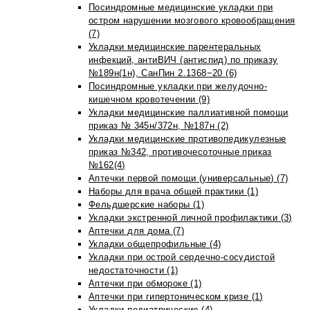
Посиндромные медицинские укладки при
остром нарушении мозгового кровообращения
(7)
Укладки медицинские парентеральных
инфекций, антиВИЧ (антиспид) по приказу
№189н(1н), СанПин 2.1368−20 (6)
Посиндромные укладки при желудочно-
кишечном кровотечении (9)
Укладки медицинские паллиативной помощи
приказ № 345н/372н, №187н (2)
Укладки медицинские противопедикулезные
приказ №342, противочесоточные приказ
№162(4)
Аптечки первой помощи (универсальные) (7)
Наборы для врача общей практики (1)
Фельдшерские наборы (1)
Укладки экстренной личной профилактики (3)
Аптечки для дома (7)
Укладки общепрофильные (4)
Укладки при острой сердечно-сосудистой
недостаточности (1)
Аптечки при обмороке (1)
Аптечки при гипертоническом кризе (1)
Укладки педиатрические (4)