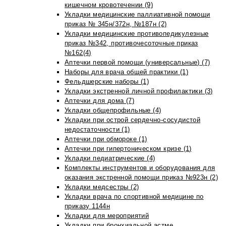
кишечном кровотечении (9)
Укладки медицинские паллиативной помощи
приказ № 345н/372н, №187н (2)
Укладки медицинские противопедикулезные
приказ №342, противочесоточные приказ
№162(4)
Аптечки первой помощи (универсальные) (7)
Наборы для врача общей практики (1)
Фельдшерские наборы (1)
Укладки экстренной личной профилактики (3)
Аптечки для дома (7)
Укладки общепрофильные (4)
Укладки при острой сердечно-сосудистой
недостаточности (1)
Аптечки при обмороке (1)
Аптечки при гипертоническом кризе (1)
Укладки педиатрические (4)
Комплекты инструментов и оборудования для
оказания экстренной помощи приказ №923н (2)
Укладки медсестры (2)
Укладки врача по спортивной медицине по
приказу 1144н
Укладки для мероприятий
Укладки при бронхиальной астме