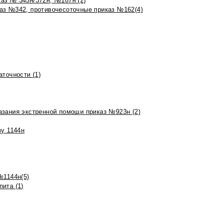
аз № 345н/372н, №187н (2)
аз №342, противочесоточные приказ №162(4)
точности (1)
азания экстренной помощи приказ №923н (2)
зу 1144н
№1144н(5)
ита (1)