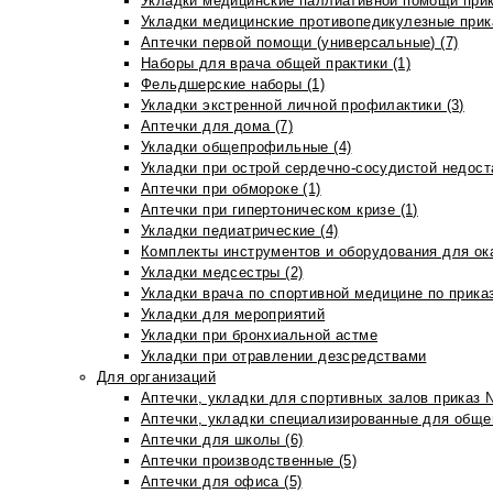
Укладки медицинские паллиативной помощи прик
Укладки медицинские противопедикулезные прик
Аптечки первой помощи (универсальные) (7)
Наборы для врача общей практики (1)
Фельдшерские наборы (1)
Укладки экстренной личной профилактики (3)
Аптечки для дома (7)
Укладки общепрофильные (4)
Укладки при острой сердечно-сосудистой недоста
Аптечки при обмороке (1)
Аптечки при гипертоническом кризе (1)
Укладки педиатрические (4)
Комплекты инструментов и оборудования для ок
Укладки медсестры (2)
Укладки врача по спортивной медицине по прика
Укладки для мероприятий
Укладки при бронхиальной астме
Укладки при отравлении дезсредствами
Для организаций
Аптечки, укладки для спортивных залов приказ 
Аптечки, укладки специализированные для общеп
Аптечки для школы (6)
Аптечки производственные (5)
Аптечки для офиса (5)