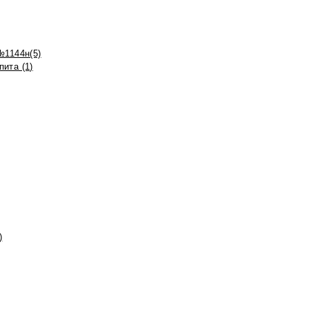
№1144н(5)
ита (1)
)