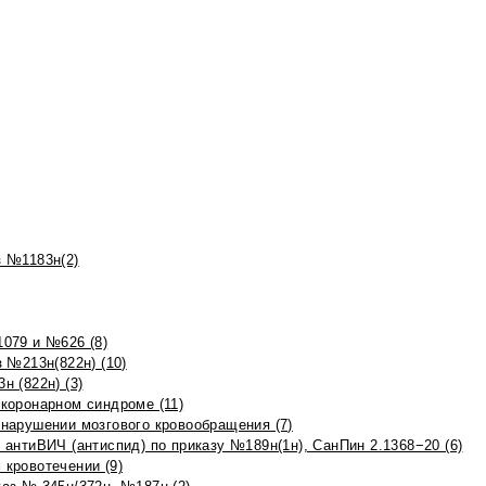
 №1183н(2)
079 и №626 (8)
 №213н(822н) (10)
 (822н) (3)
коронарном синдроме (11)
нарушении мозгового кровообращения (7)
антиВИЧ (антиспид) по приказу №189н(1н), СанПин 2.1368−20 (6)
кровотечении (9)