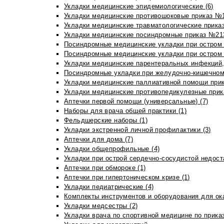
Укладки медицинские эпидемиологические (6)
Укладки медицинские противошоковые приказ №1
Укладки медицинские травматологические приказ
Укладки медицинские посиндромные приказ №213н
Посиндромные медицинские укладки при остром 
Посиндромные медицинские укладки при остром 
Укладки медицинские парентеральных инфекций, 
Посиндромные укладки при желудочно-кишечном 
Укладки медицинские паллиативной помощи прик
Укладки медицинские противопедикулезные прик
Аптечки первой помощи (универсальные) (7)
Наборы для врача общей практики (1)
Фельдшерские наборы (1)
Укладки экстренной личной профилактики (3)
Аптечки для дома (7)
Укладки общепрофильные (4)
Укладки при острой сердечно-сосудистой недоста
Аптечки при обмороке (1)
Аптечки при гипертоническом кризе (1)
Укладки педиатрические (4)
Комплекты инструментов и оборудования для ок
Укладки медсестры (2)
Укладки врача по спортивной медицине по прика