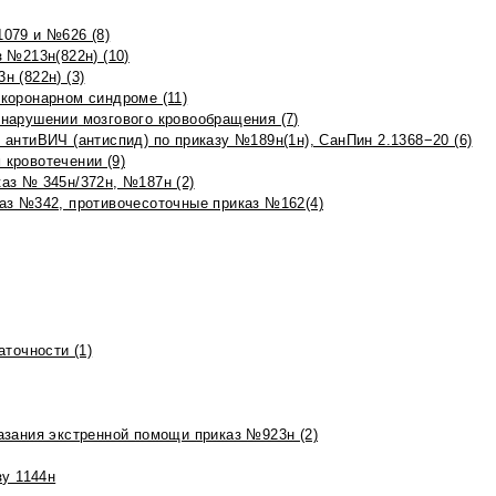
079 и №626 (8)
 №213н(822н) (10)
 (822н) (3)
коронарном синдроме (11)
нарушении мозгового кровообращения (7)
антиВИЧ (антиспид) по приказу №189н(1н), СанПин 2.1368−20 (6)
кровотечении (9)
аз № 345н/372н, №187н (2)
аз №342, противочесоточные приказ №162(4)
точности (1)
азания экстренной помощи приказ №923н (2)
зу 1144н