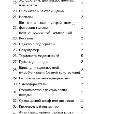
Холодильник для лекарственных
19.
1
препаратов
20.
Облучатель бактерицидный
1
21.
Носилки
2
Щит спинальный с устройством для
22.
фиксации головы,
1
рентгенпрозрачный, амагнитный
23.
Костыли
2
24.
Одеяло с подогревом
1
25.
Секундомер
2
26.
Термометр медицинский
5
27.
Пузырь для льда
2
Шины для транспортной
28.
2
иммобилизации (разной конструкции)
29.
Роторасширитель одноразовый
2
30.
Языкодержатель
2
Стерилизатор электрический
31.
1
средний
32.
Сухожаровой шкаф или автоклав
1
33.
Кислородный ингалятор
1
Анализатор уровня сахара крови