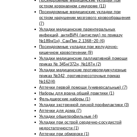
Посиндромные медицинские укладки при
остром коронарном синдроме (11)
Посиндромные медицинские укладки при
остром нарушении мозгового кровообращения
(7)
Укладки медицинские парентеральных
инфекций, антиВИЧ (антиспид) по приказу
№189н(1н), СанПин 2.1368−20 (6)
Посиндромные укладки при желудочно-
кишечном кровотечении (9)
Укладки медицинские паллиативной помощи
приказ № 345н/372н, №187н (2)
Укладки медицинские противопедикулезные
приказ №342, противочесоточные приказ
№162(4)
Аптечки первой помощи (универсальные) (7)
Наборы для врача общей практики (1)
Фельдшерские наборы (1)
Укладки экстренной личной профилактики (3)
Аптечки для дома (7)
Укладки общепрофильные (4)
Укладки при острой сердечно-сосудистой
недостаточности (1)
Аптечки при обмороке (1)