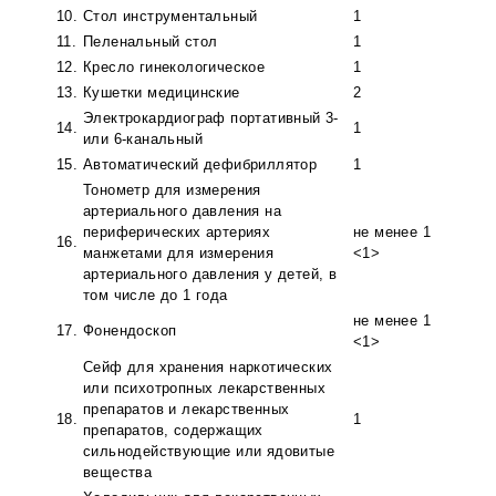
10.
Стол инструментальный
1
11.
Пеленальный стол
1
12.
Кресло гинекологическое
1
13.
Кушетки медицинские
2
Электрокардиограф портативный 3-
14.
1
или 6-канальный
15.
Автоматический дефибриллятор
1
Тонометр для измерения
артериального давления на
периферических артериях
не менее 1
16.
манжетами для измерения
<1>
артериального давления у детей, в
том числе до 1 года
не менее 1
17.
Фонендоскоп
<1>
Сейф для хранения наркотических
или психотропных лекарственных
препаратов и лекарственных
18.
1
препаратов, содержащих
сильнодействующие или ядовитые
вещества