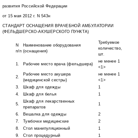
развития Российской Федерации
от 15 мая 2012 г. N 543н
СТАНДАРТ ОСНАЩЕНИЯ ВРАЧЕБНОЙ АМБУЛАТОРИИ
(ФЕЛЬДШЕРСКО-АКУШЕРСКОГО ПУНКТА)
Требуемое
N
Наименование оборудования
количество,
п/п
(оснащения)
шт.
не менее 1
1.
Рабочее место врача (фельдшера)
<1>
Рабочее место акушера
не менее 1
2.
(медицинской сестры)
<1>
3.
Шкаф для одежды
1
4.
Шкаф для белья
1
Шкаф для лекарственных
5.
1
препаратов
6.
Вешалка для одежды
2
7.
Тумбочки медицинские
2
8.
Стол манипуляционный
1
9.
Стол процедурный
1