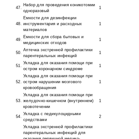
Набор для проведения коникотомии
47.
1
одноразовый
Емкости для дезинфекции
48.
инструментария и расходных
1
материалов
Емкости для сбора бытовых и
49.
1
медицинских отходов
Аптечка экстренной профилактики
50.
1
парентеральных инфекций
Укладка для оказания помощи при
51.
1
остром коронарном синдроме
Укладка для оказания помощи при
52.
остром нарушении мозгового
1
кровообращения
Укладка для оказания помощи при
53.
желудочно-кишечном (внутреннем)
1
кровотечении
Укладка с педикулоцидными
54.
2
средствами
Укладка экстренной профилактики
парентеральных инфекций для
оказания первичной медико-