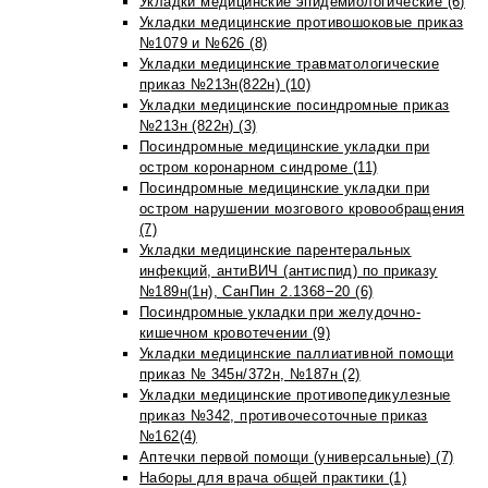
Укладки медицинские эпидемиологические (6)
Укладки медицинские противошоковые приказ
№1079 и №626 (8)
Укладки медицинские травматологические
приказ №213н(822н) (10)
Укладки медицинские посиндромные приказ
№213н (822н) (3)
Посиндромные медицинские укладки при
остром коронарном синдроме (11)
Посиндромные медицинские укладки при
остром нарушении мозгового кровообращения
(7)
Укладки медицинские парентеральных
инфекций, антиВИЧ (антиспид) по приказу
№189н(1н), СанПин 2.1368−20 (6)
Посиндромные укладки при желудочно-
кишечном кровотечении (9)
Укладки медицинские паллиативной помощи
приказ № 345н/372н, №187н (2)
Укладки медицинские противопедикулезные
приказ №342, противочесоточные приказ
№162(4)
Аптечки первой помощи (универсальные) (7)
Наборы для врача общей практики (1)