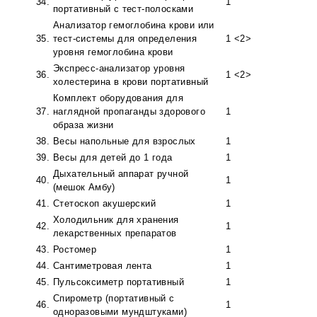
34.
1
портативный с тест-полосками
Анализатор гемоглобина крови или
35.
тест-системы для определения
1 <2>
уровня гемоглобина крови
Экспресс-анализатор уровня
36.
1 <2>
холестерина в крови портативный
Комплект оборудования для
37.
наглядной пропаганды здорового
1
образа жизни
38.
Весы напольные для взрослых
1
39.
Весы для детей до 1 года
1
Дыхательный аппарат ручной
40.
1
(мешок Амбу)
41.
Стетоскоп акушерский
1
Холодильник для хранения
42.
1
лекарственных препаратов
43.
Ростомер
1
44.
Сантиметровая лента
1
45.
Пульсоксиметр портативный
1
Спирометр (портативный с
46.
1
одноразовыми мундштуками)