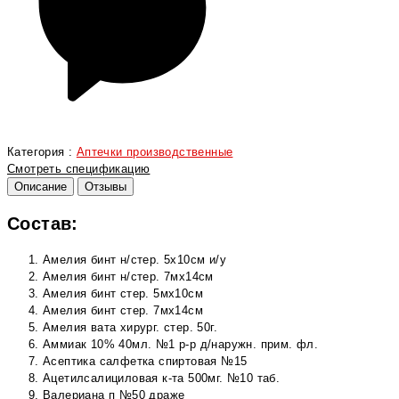
Категория :
Аптечки производственные
Смотреть спецификацию
Описание
Отзывы
Состав:
Амелия бинт н/стер. 5х10см и/у
Амелия бинт н/стер. 7мх14см
Амелия бинт стер. 5мх10см
Амелия бинт стер. 7мх14см
Амелия вата хирург. стер. 50г.
Аммиак 10% 40мл. №1 р-р д/наружн. прим. фл.
Асептика салфетка спиртовая №15
Ацетилсалициловая к-та 500мг. №10 таб.
Валериана п №50 драже