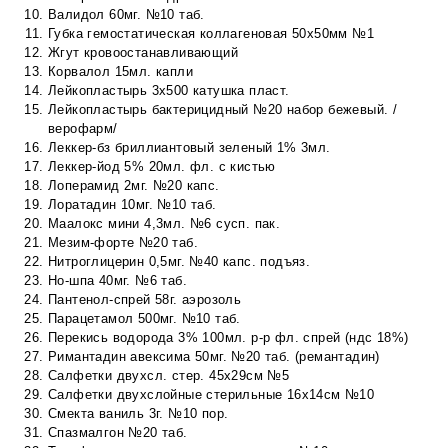
Валидол 60мг. №10 таб.
Губка гемостатическая коллагеновая 50х50мм №1
Жгут кровоостанавливающий
Корвалол 15мл. капли
Лейкопластырь 3х500 катушка пласт.
Лейкопластырь бактерицидный №20 набор бежевый. /
верофарм/
Леккер-бз бриллиантовый зеленый 1% 3мл.
Леккер-йод 5% 20мл. фл. с кистью
Лоперамид 2мг. №20 капс.
Лоратадин 10мг. №10 таб.
Маалокс мини 4,3мл. №6 сусп. пак.
Мезим-форте №20 таб.
Нитроглицерин 0,5мг. №40 капс. подъяз.
Но-шпа 40мг. №6 таб.
Пантенол-спрей 58г. аэрозоль
Парацетамол 500мг. №10 таб.
Перекись водорода 3% 100мл. р-р фл. спрей (ндс 18%)
Римантадин авексима 50мг. №20 таб. (ремантадин)
Салфетки двухсл. стер. 45х29см №5
Салфетки двухслойные стерильные 16х14см №10
Смекта ваниль 3г. №10 пор.
Спазмалгон №20 таб.