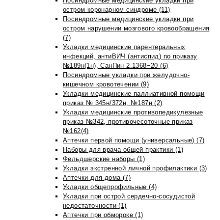
Посиндромные медицинские укладки при
остром коронарном синдроме (11)
Посиндромные медицинские укладки при
остром нарушении мозгового кровообращения
(7)
Укладки медицинские парентеральных
инфекций, антиВИЧ (антиспид) по приказу
№189н(1н), СанПин 2.1368−20 (6)
Посиндромные укладки при желудочно-
кишечном кровотечении (9)
Укладки медицинские паллиативной помощи
приказ № 345н/372н, №187н (2)
Укладки медицинские противопедикулезные
приказ №342, противочесоточные приказ
№162(4)
Аптечки первой помощи (универсальные) (7)
Наборы для врача общей практики (1)
Фельдшерские наборы (1)
Укладки экстренной личной профилактики (3)
Аптечки для дома (7)
Укладки общепрофильные (4)
Укладки при острой сердечно-сосудистой
недостаточности (1)
Аптечки при обмороке (1)