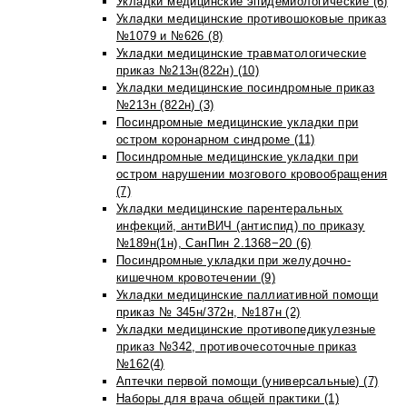
Укладки медицинские эпидемиологические (6)
Укладки медицинские противошоковые приказ
№1079 и №626 (8)
Укладки медицинские травматологические
приказ №213н(822н) (10)
Укладки медицинские посиндромные приказ
№213н (822н) (3)
Посиндромные медицинские укладки при
остром коронарном синдроме (11)
Посиндромные медицинские укладки при
остром нарушении мозгового кровообращения
(7)
Укладки медицинские парентеральных
инфекций, антиВИЧ (антиспид) по приказу
№189н(1н), СанПин 2.1368−20 (6)
Посиндромные укладки при желудочно-
кишечном кровотечении (9)
Укладки медицинские паллиативной помощи
приказ № 345н/372н, №187н (2)
Укладки медицинские противопедикулезные
приказ №342, противочесоточные приказ
№162(4)
Аптечки первой помощи (универсальные) (7)
Наборы для врача общей практики (1)