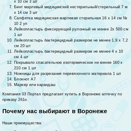
х 10 см 3 шт
Бинт марлевый медицинский нестерильный/стерильный 7 м
х 14 см 3 шт
Салфетка медицинская марлевая стерильная 16 х 14 см №
10 2 уп
Лейкопластырь фиксирующий рулонный не менее 2х 500 см
1 шт
Лейкопластырь бактерицидный размером не менее 1,9 х 7,2
см 20 шт
Лейкопластырь бактерицидный размером не менее 4 х 10
см 4 шт
Покрывало спасательное изотермическое не менее 160 х
210 см 1 шт
Ножницы для разрезания перевязочного материала 1 шт
Блокнот А7
Маркер или карандаш
Компания 03 Портал предлагает купить в Воронеже аптечку по
приказу 261н.
Почему нас выбирают в Воронеже
Наши преимущества: