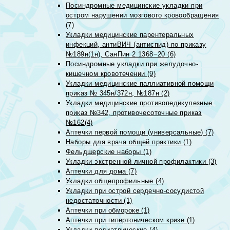
Посиндромные медицинские укладки при
остром нарушении мозгового кровообращения
(7)
Укладки медицинские парентеральных
инфекций, антиВИЧ (антиспид) по приказу
№189н(1н), СанПин 2.1368−20 (6)
Посиндромные укладки при желудочно-
кишечном кровотечении (9)
Укладки медицинские паллиативной помощи
приказ № 345н/372н, №187н (2)
Укладки медицинские противопедикулезные
приказ №342, противочесоточные приказ
№162(4)
Аптечки первой помощи (универсальные) (7)
Наборы для врача общей практики (1)
Фельдшерские наборы (1)
Укладки экстренной личной профилактики (3)
Аптечки для дома (7)
Укладки общепрофильные (4)
Укладки при острой сердечно-сосудистой
недостаточности (1)
Аптечки при обмороке (1)
Аптечки при гипертоническом кризе (1)
Укладки педиатрические (4)