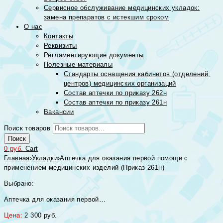
Сервисное обслуживание медицинских укладок:
замена препаратов с истекшим сроком
О нас
Контакты
Реквизиты
Регламентирующие документы
Полезные материалы
Стандарты оснащения кабинетов (отделений,
центров) медицинских организаций
Состав аптечки по приказу 262н
Состав аптечки по приказу 261н
Вакансии
Поиск товаров
Поиск
0
руб.
Cart
Главная
›
Укладки
›
Аптечка для оказания первой помощи с
применением медицинских изделий (Приказ 261н)
Выбрано:
Аптечка для оказания первой…
Цена:
2 300
руб.