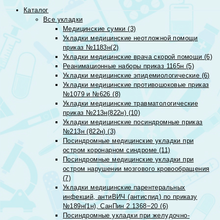
Каталог
Все укладки
Медицинские сумки (3)
Укладки медицинские неотложной помощи
приказ №1183н(2)
Укладки медицинские врача скорой помощи (6)
Реанимационные наборы приказ 1165н (5)
Укладки медицинские эпидемиологические (6)
Укладки медицинские противошоковые приказ
№1079 и №626 (8)
Укладки медицинские травматологические
приказ №213н(822н) (10)
Укладки медицинские посиндромные приказ
№213н (822н) (3)
Посиндромные медицинские укладки при
остром коронарном синдроме (11)
Посиндромные медицинские укладки при
остром нарушении мозгового кровообращения
(7)
Укладки медицинские парентеральных
инфекций, антиВИЧ (антиспид) по приказу
№189н(1н), СанПин 2.1368−20 (6)
Посиндромные укладки при желудочно-