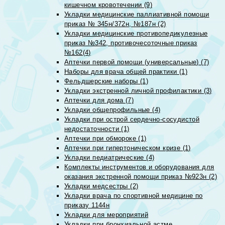
кишечном кровотечении (9)
Укладки медицинские паллиативной помощи
приказ № 345н/372н, №187н (2)
Укладки медицинские противопедикулезные
приказ №342, противочесоточные приказ
№162(4)
Аптечки первой помощи (универсальные) (7)
Наборы для врача общей практики (1)
Фельдшерские наборы (1)
Укладки экстренной личной профилактики (3)
Аптечки для дома (7)
Укладки общепрофильные (4)
Укладки при острой сердечно-сосудистой
недостаточности (1)
Аптечки при обмороке (1)
Аптечки при гипертоническом кризе (1)
Укладки педиатрические (4)
Комплекты инструментов и оборудования для
оказания экстренной помощи приказ №923н (2)
Укладки медсестры (2)
Укладки врача по спортивной медицине по
приказу 1144н
Укладки для мероприятий
Укладки при бронхиальной астме