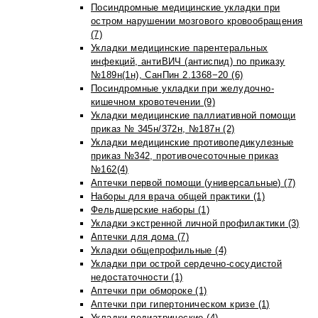
Посиндромные медицинские укладки при
остром нарушении мозгового кровообращения
(7)
Укладки медицинские парентеральных
инфекций, антиВИЧ (антиспид) по приказу
№189н(1н), СанПин 2.1368−20 (6)
Посиндромные укладки при желудочно-
кишечном кровотечении (9)
Укладки медицинские паллиативной помощи
приказ № 345н/372н, №187н (2)
Укладки медицинские противопедикулезные
приказ №342, противочесоточные приказ
№162(4)
Аптечки первой помощи (универсальные) (7)
Наборы для врача общей практики (1)
Фельдшерские наборы (1)
Укладки экстренной личной профилактики (3)
Аптечки для дома (7)
Укладки общепрофильные (4)
Укладки при острой сердечно-сосудистой
недостаточности (1)
Аптечки при обмороке (1)
Аптечки при гипертоническом кризе (1)
Укладки педиатрические (4)