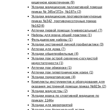
кишечном кровотечении (9)
Укладки медицинские паллиативной помощи
приказ № 345н/372н, №187н (2)
Укладки медицинские противопедикулезные
приказ №342, противочесоточные приказ
№162(4)
Аптечки первой помощи (универсальные) (7)
Наборы для врача общей практики (1)
Фельдшерские наборы (1)
Укладки экстренной личной профилактики (3)
Аптечки для дома (7)
Укладки общепрофильные (4)
Укладки при острой сердечно-сосудистой
недостаточности (1)
Аптечки при обмороке (1)
Аптечки при гипертоническом кризе (1)
Укладки педиатрические (4)
Комплекты инструментов и оборудования для
оказания экстренной помощи приказ №923н (2)
Укладки медсестры (2)
Укладки врача по спортивной медицине по
приказу 1144н
Укладки для мероприятий
Укладки при бронхиальной астме