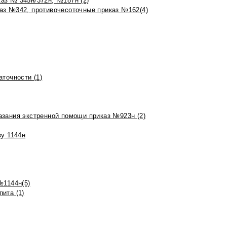
аз № 345н/372н, №187н (2)
аз №342, противочесоточные приказ №162(4)
точности (1)
азания экстренной помощи приказ №923н (2)
зу 1144н
№1144н(5)
ита (1)