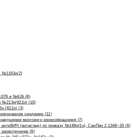
 №1183н(2)
079 и №626 (8)
 №213н(822н) (10)
 (822н) (3)
коронарном синдроме (11)
нарушении мозгового кровообращения (7)
антиВИЧ (антиспид) по приказу №189н(1н), СанПин 2.1368−20 (6)
кровотечении (9)