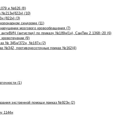
079 и №626 (8)
 №213н(822н) (10)
 (822н) (3)
коронарном синдроме (11)
нарушении мозгового кровообращения (7)
антиВИЧ (антиспид) по приказу №189н(1н), СанПин 2.1368−20 (6)
кровотечении (9)
аз № 345н/372н, №187н (2)
аз №342, противочесоточные приказ №162(4)
точности (1)
азания экстренной помощи приказ №923н (2)
зу 1144н