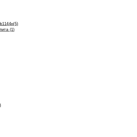
№1144н(5)
ита (1)
)