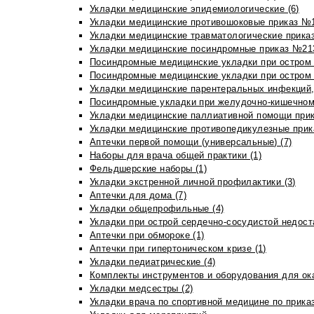
Укладки медицинские эпидемиологические (6)
Укладки медицинские противошоковые приказ №1
Укладки медицинские травматологические приказ
Укладки медицинские посиндромные приказ №213н
Посиндромные медицинские укладки при остром 
Посиндромные медицинские укладки при остром 
Укладки медицинские парентеральных инфекций, 
Посиндромные укладки при желудочно-кишечном 
Укладки медицинские паллиативной помощи прик
Укладки медицинские противопедикулезные прик
Аптечки первой помощи (универсальные) (7)
Наборы для врача общей практики (1)
Фельдшерские наборы (1)
Укладки экстренной личной профилактики (3)
Аптечки для дома (7)
Укладки общепрофильные (4)
Укладки при острой сердечно-сосудистой недоста
Аптечки при обмороке (1)
Аптечки при гипертоническом кризе (1)
Укладки педиатрические (4)
Комплекты инструментов и оборудования для ок
Укладки медсестры (2)
Укладки врача по спортивной медицине по прика