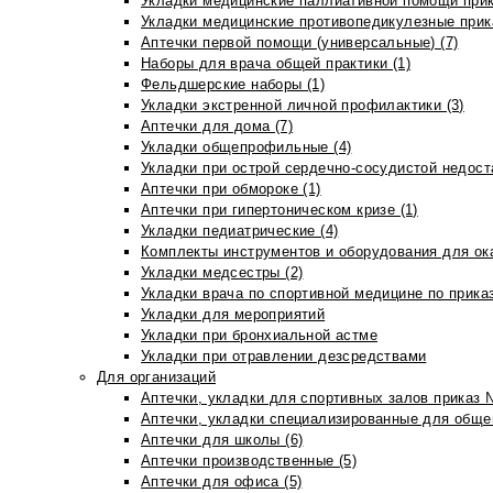
Укладки медицинские паллиативной помощи прик
Укладки медицинские противопедикулезные прик
Аптечки первой помощи (универсальные) (7)
Наборы для врача общей практики (1)
Фельдшерские наборы (1)
Укладки экстренной личной профилактики (3)
Аптечки для дома (7)
Укладки общепрофильные (4)
Укладки при острой сердечно-сосудистой недоста
Аптечки при обмороке (1)
Аптечки при гипертоническом кризе (1)
Укладки педиатрические (4)
Комплекты инструментов и оборудования для ок
Укладки медсестры (2)
Укладки врача по спортивной медицине по прика
Укладки для мероприятий
Укладки при бронхиальной астме
Укладки при отравлении дезсредствами
Для организаций
Аптечки, укладки для спортивных залов приказ 
Аптечки, укладки специализированные для общеп
Аптечки для школы (6)
Аптечки производственные (5)
Аптечки для офиса (5)