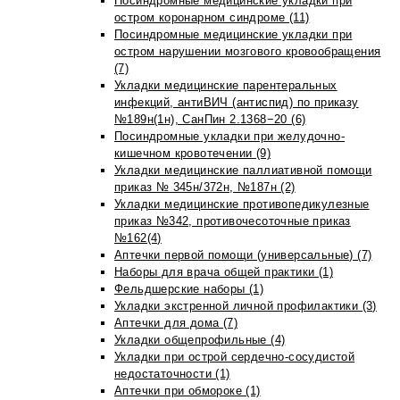
Посиндромные медицинские укладки при
остром коронарном синдроме (11)
Посиндромные медицинские укладки при
остром нарушении мозгового кровообращения
(7)
Укладки медицинские парентеральных
инфекций, антиВИЧ (антиспид) по приказу
№189н(1н), СанПин 2.1368−20 (6)
Посиндромные укладки при желудочно-
кишечном кровотечении (9)
Укладки медицинские паллиативной помощи
приказ № 345н/372н, №187н (2)
Укладки медицинские противопедикулезные
приказ №342, противочесоточные приказ
№162(4)
Аптечки первой помощи (универсальные) (7)
Наборы для врача общей практики (1)
Фельдшерские наборы (1)
Укладки экстренной личной профилактики (3)
Аптечки для дома (7)
Укладки общепрофильные (4)
Укладки при острой сердечно-сосудистой
недостаточности (1)
Аптечки при обмороке (1)