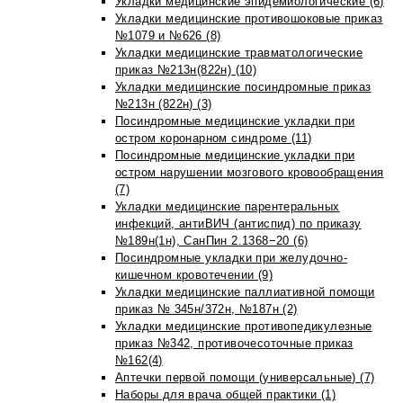
Укладки медицинские эпидемиологические (6)
Укладки медицинские противошоковые приказ
№1079 и №626 (8)
Укладки медицинские травматологические
приказ №213н(822н) (10)
Укладки медицинские посиндромные приказ
№213н (822н) (3)
Посиндромные медицинские укладки при
остром коронарном синдроме (11)
Посиндромные медицинские укладки при
остром нарушении мозгового кровообращения
(7)
Укладки медицинские парентеральных
инфекций, антиВИЧ (антиспид) по приказу
№189н(1н), СанПин 2.1368−20 (6)
Посиндромные укладки при желудочно-
кишечном кровотечении (9)
Укладки медицинские паллиативной помощи
приказ № 345н/372н, №187н (2)
Укладки медицинские противопедикулезные
приказ №342, противочесоточные приказ
№162(4)
Аптечки первой помощи (универсальные) (7)
Наборы для врача общей практики (1)