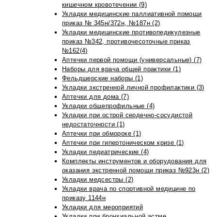
кишечном кровотечении (9)
Укладки медицинские паллиативной помощи
приказ № 345н/372н, №187н (2)
Укладки медицинские противопедикулезные
приказ №342, противочесоточные приказ
№162(4)
Аптечки первой помощи (универсальные) (7)
Наборы для врача общей практики (1)
Фельдшерские наборы (1)
Укладки экстренной личной профилактики (3)
Аптечки для дома (7)
Укладки общепрофильные (4)
Укладки при острой сердечно-сосудистой
недостаточности (1)
Аптечки при обмороке (1)
Аптечки при гипертоническом кризе (1)
Укладки педиатрические (4)
Комплекты инструментов и оборудования для
оказания экстренной помощи приказ №923н (2)
Укладки медсестры (2)
Укладки врача по спортивной медицине по
приказу 1144н
Укладки для мероприятий
Укладки при бронхиальной астме