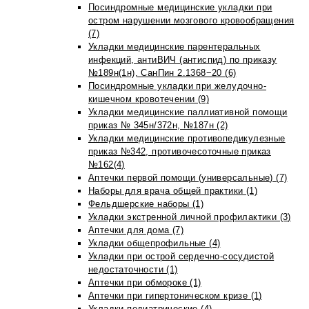
Посиндромные медицинские укладки при
остром нарушении мозгового кровообращения
(7)
Укладки медицинские парентеральных
инфекций, антиВИЧ (антиспид) по приказу
№189н(1н), СанПин 2.1368−20 (6)
Посиндромные укладки при желудочно-
кишечном кровотечении (9)
Укладки медицинские паллиативной помощи
приказ № 345н/372н, №187н (2)
Укладки медицинские противопедикулезные
приказ №342, противочесоточные приказ
№162(4)
Аптечки первой помощи (универсальные) (7)
Наборы для врача общей практики (1)
Фельдшерские наборы (1)
Укладки экстренной личной профилактики (3)
Аптечки для дома (7)
Укладки общепрофильные (4)
Укладки при острой сердечно-сосудистой
недостаточности (1)
Аптечки при обмороке (1)
Аптечки при гипертоническом кризе (1)
Укладки педиатрические (4)