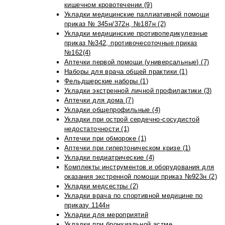
кишечном кровотечении (9)
Укладки медицинские паллиативной помощи
приказ № 345н/372н, №187н (2)
Укладки медицинские противопедикулезные
приказ №342, противочесоточные приказ
№162(4)
Аптечки первой помощи (универсальные) (7)
Наборы для врача общей практики (1)
Фельдшерские наборы (1)
Укладки экстренной личной профилактики (3)
Аптечки для дома (7)
Укладки общепрофильные (4)
Укладки при острой сердечно-сосудистой
недостаточности (1)
Аптечки при обмороке (1)
Аптечки при гипертоническом кризе (1)
Укладки педиатрические (4)
Комплекты инструментов и оборудования для
оказания экстренной помощи приказ №923н (2)
Укладки медсестры (2)
Укладки врача по спортивной медицине по
приказу 1144н
Укладки для мероприятий
Укладки при бронхиальной астме