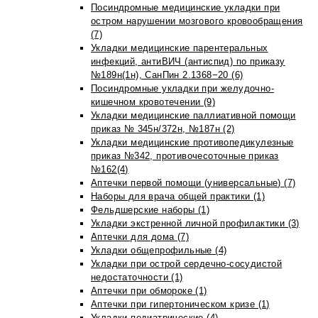
Посиндромные медицинские укладки при
остром нарушении мозгового кровообращения
(7)
Укладки медицинские парентеральных
инфекций, антиВИЧ (антиспид) по приказу
№189н(1н), СанПин 2.1368−20 (6)
Посиндромные укладки при желудочно-
кишечном кровотечении (9)
Укладки медицинские паллиативной помощи
приказ № 345н/372н, №187н (2)
Укладки медицинские противопедикулезные
приказ №342, противочесоточные приказ
№162(4)
Аптечки первой помощи (универсальные) (7)
Наборы для врача общей практики (1)
Фельдшерские наборы (1)
Укладки экстренной личной профилактики (3)
Аптечки для дома (7)
Укладки общепрофильные (4)
Укладки при острой сердечно-сосудистой
недостаточности (1)
Аптечки при обмороке (1)
Аптечки при гипертоническом кризе (1)
Укладки педиатрические (4)