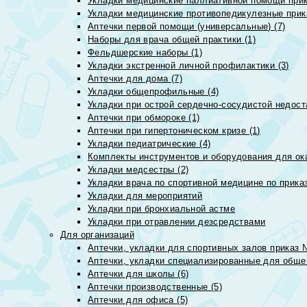
Укладки медицинские паллиативной помощи прик
Укладки медицинские противопедикулезные прик
Аптечки первой помощи (универсальные) (7)
Наборы для врача общей практики (1)
Фельдшерские наборы (1)
Укладки экстренной личной профилактики (3)
Аптечки для дома (7)
Укладки общепрофильные (4)
Укладки при острой сердечно-сосудистой недоста
Аптечки при обмороке (1)
Аптечки при гипертоническом кризе (1)
Укладки педиатрические (4)
Комплекты инструментов и оборудования для ок
Укладки медсестры (2)
Укладки врача по спортивной медицине по прика
Укладки для мероприятий
Укладки при бронхиальной астме
Укладки при отравлении дезсредствами
Для организаций
Аптечки, укладки для спортивных залов приказ 
Аптечки, укладки специализированные для общеп
Аптечки для школы (6)
Аптечки производственные (5)
Аптечки для офиса (5)