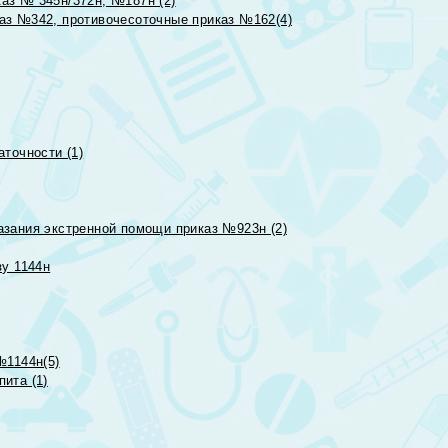
аз № 345н/372н, №187н (2)
аз №342, противочесоточные приказ №162(4)
точности (1)
азания экстренной помощи приказ №923н (2)
зу 1144н
№1144н(5)
ита (1)