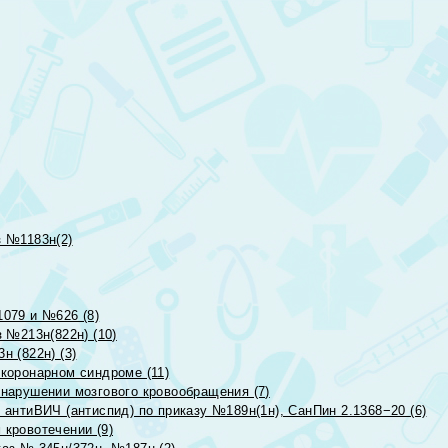
 №1183н(2)
079 и №626 (8)
 №213н(822н) (10)
 (822н) (3)
коронарном синдроме (11)
нарушении мозгового кровообращения (7)
антиВИЧ (антиспид) по приказу №189н(1н), СанПин 2.1368−20 (6)
кровотечении (9)