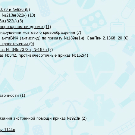
079 и №626 (8)
 №213н(822н) (10)
 (822н) (3)
коронарном синдроме (11)
нарушении мозгового кровообращения (7)
антиВИЧ (антиспид) по приказу №189н(1н), СанПин 2.1368−20 (6)
кровотечении (9)
аз № 345н/372н, №187н (2)
аз №342, противочесоточные приказ №162(4)
точности (1)
азания экстренной помощи приказ №923н (2)
зу 1144н