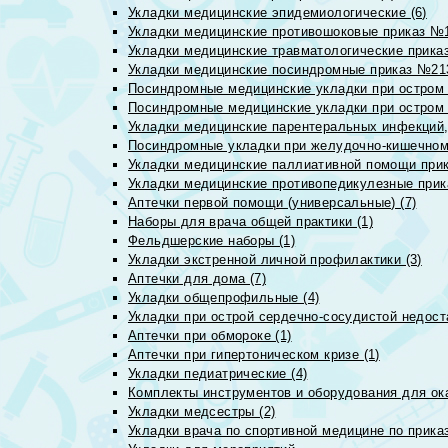
Укладки медицинские эпидемиологические (6)
Укладки медицинские противошоковые приказ №1
Укладки медицинские травматологические приказ
Укладки медицинские посиндромные приказ №213н
Посиндромные медицинские укладки при остром 
Посиндромные медицинские укладки при остром 
Укладки медицинские парентеральных инфекций, 
Посиндромные укладки при желудочно-кишечном 
Укладки медицинские паллиативной помощи прик
Укладки медицинские противопедикулезные прик
Аптечки первой помощи (универсальные) (7)
Наборы для врача общей практики (1)
Фельдшерские наборы (1)
Укладки экстренной личной профилактики (3)
Аптечки для дома (7)
Укладки общепрофильные (4)
Укладки при острой сердечно-сосудистой недоста
Аптечки при обмороке (1)
Аптечки при гипертоническом кризе (1)
Укладки педиатрические (4)
Комплекты инструментов и оборудования для ок
Укладки медсестры (2)
Укладки врача по спортивной медицине по прика