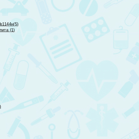
№1144н(5)
ита (1)
)