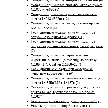
Укладки медицинские эпидемиологические (6)
Укладки медицинские противошоковые приказ
№1079 и №626 (8)
Укладки медицинские травматологические
приказ №213н(822н) (10)
Укладки медицинские посиндромные приказ
№213н (822н) (3)
Посиндромные медицинские укладки при
остром коронарном синдроме (11)
Посиндромные медицинские укладки при
остром нарушении мозгового кровообращения
(7)
Укладки медицинские парентеральных
инфекций, антиВИЧ (антиспид) по приказу
№189н(1н), СанПин 2.1368−20 (6)
Посиндромные укладки при желудочно-
кишечном кровотечении (9)
Укладки медицинские паллиативной помощи
приказ № 345н/372н, №187н (2)
Укладки медицинские противопедикулезные
приказ №342, противочесоточные приказ
№162(4)
Аптечки первой помощи (универсальные) (7)
Наборы для врача общей практики (1)