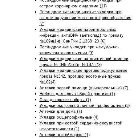
Посиндромные медицинские укладки при
остром коронарном синдроме (11)
Посиндромные медицинские укладки при
остром нарушении мозгового кровообращения
(7)
Укладки медицинские парентеральных
инфекций, антиВИЧ (антиспид) по приказу
№189н(1н), СанПин 2.1368−20 (6)
Посиндромные укладки при желудочно-
кишечном кровотечении (9)
Укладки медицинские паллиативной помощи
приказ № 345н/372н, №187н (2)
Укладки медицинские противопедикулезные
приказ №342, противочесоточные приказ
№162(4)
Аптечки первой помощи (универсальные) (7)
Наборы для врача общей практики (1)
Фельдшерские наборы (1)
Укладки экстренной личной профилактики (3)
Аптечки для дома (7)
Укладки общепрофильные (4)
Укладки при острой сердечно-сосудистой
недостаточности (1)
Аптечки при обмороке (1)