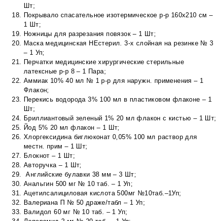
Шт;
Покрывало спасательное изотермическое р-р 160х210 см –
1 Шт;
Ножницы для разрезания повязок – 1 Шт;
Маска медицинская НЕстерил. 3-х слойная на резинке № 3
– 1 Уп;
Перчатки медицинские хирургические стерильные
латексные р-р 8 – 1 Пара;
Аммиак 10% 40 мл № 1 р-р для наружн. применения – 1
Флакон;
Перекись водорода 3% 100 мл в пластиковом флаконе – 1
Шт;
Бриллиантовый зеленый 1% 20 мл флакон с кистью – 1 Шт;
Йод 5% 20 мл флакон – 1 Шт;
Хлоргексидина биглюконат 0,05% 100 мл раствор для
местн. прим – 1 Шт;
Блокнот – 1 Шт;
Авторучка – 1 Шт;
Английские булавки 38 мм – 3 Шт;
Анальгин 500 мг № 10 таб. – 1 Уп;
Ацетилсалициловая кислота 500мг №10таб.–1Уп;
Валериана П № 50 драже/табл – 1 Уп;
Валидол 60 мг № 10 таб. – 1 Уп;