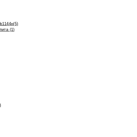
№1144н(5)
ита (1)
)