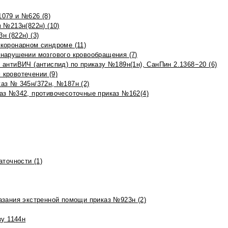
079 и №626 (8)
 №213н(822н) (10)
 (822н) (3)
коронарном синдроме (11)
нарушении мозгового кровообращения (7)
антиВИЧ (антиспид) по приказу №189н(1н), СанПин 2.1368−20 (6)
кровотечении (9)
аз № 345н/372н, №187н (2)
аз №342, противочесоточные приказ №162(4)
точности (1)
азания экстренной помощи приказ №923н (2)
зу 1144н