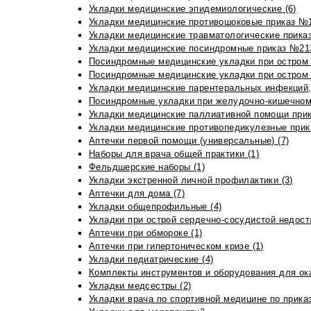
Укладки медицинские эпидемиологические (6)
Укладки медицинские противошоковые приказ №1
Укладки медицинские травматологические приказ
Укладки медицинские посиндромные приказ №213н
Посиндромные медицинские укладки при остром 
Посиндромные медицинские укладки при остром 
Укладки медицинские парентеральных инфекций, 
Посиндромные укладки при желудочно-кишечном 
Укладки медицинские паллиативной помощи прик
Укладки медицинские противопедикулезные прик
Аптечки первой помощи (универсальные) (7)
Наборы для врача общей практики (1)
Фельдшерские наборы (1)
Укладки экстренной личной профилактики (3)
Аптечки для дома (7)
Укладки общепрофильные (4)
Укладки при острой сердечно-сосудистой недоста
Аптечки при обмороке (1)
Аптечки при гипертоническом кризе (1)
Укладки педиатрические (4)
Комплекты инструментов и оборудования для ок
Укладки медсестры (2)
Укладки врача по спортивной медицине по прика