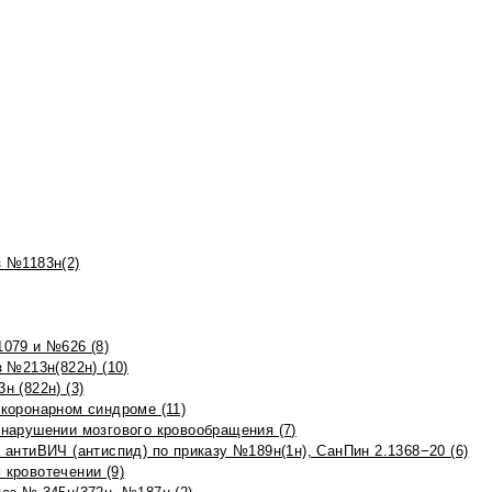
 №1183н(2)
079 и №626 (8)
 №213н(822н) (10)
 (822н) (3)
коронарном синдроме (11)
нарушении мозгового кровообращения (7)
антиВИЧ (антиспид) по приказу №189н(1н), СанПин 2.1368−20 (6)
кровотечении (9)