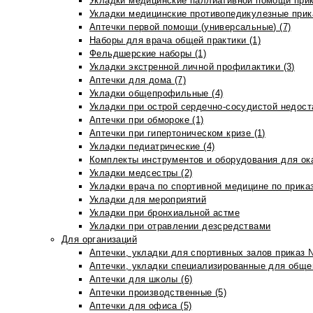
Укладки медицинские паллиативной помощи прик
Укладки медицинские противопедикулезные прик
Аптечки первой помощи (универсальные) (7)
Наборы для врача общей практики (1)
Фельдшерские наборы (1)
Укладки экстренной личной профилактики (3)
Аптечки для дома (7)
Укладки общепрофильные (4)
Укладки при острой сердечно-сосудистой недоста
Аптечки при обмороке (1)
Аптечки при гипертоническом кризе (1)
Укладки педиатрические (4)
Комплекты инструментов и оборудования для ок
Укладки медсестры (2)
Укладки врача по спортивной медицине по прика
Укладки для мероприятий
Укладки при бронхиальной астме
Укладки при отравлении дезсредствами
Для организаций
Аптечки, укладки для спортивных залов приказ 
Аптечки, укладки специализированные для общеп
Аптечки для школы (6)
Аптечки производственные (5)
Аптечки для офиса (5)