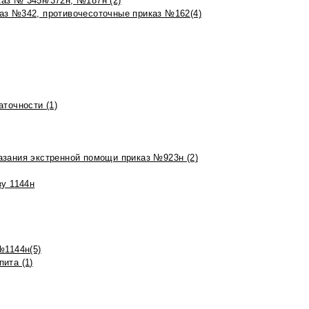
аз № 345н/372н, №187н (2)
аз №342, противочесоточные приказ №162(4)
точности (1)
азания экстренной помощи приказ №923н (2)
зу 1144н
№1144н(5)
ита (1)